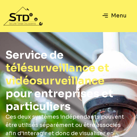
Menu
Service de
télésurveillance et
vidéosurveillance
pour entreprises et
particuliers
Ces deux systèmes indépendants peuvent
être utilisés séparément ou être associés
afin d’interagir et donc de visualiser en